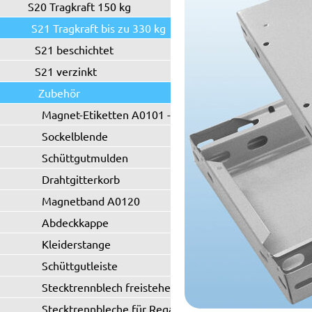
S20 Tragkraft 150 kg
S21 Tragkraft bis zu 330 kg
S21 beschichtet
S21 verzinkt
Zubehör
Magnet-Etiketten A0101 - A0102
Sockelblende
Schüttgutmulden
Drahtgitterkorb
Magnetband A0120
Abdeckkappe
Kleiderstange
Schüttgutleiste
Stecktrennblech freistehend
Stecktrennbleche für Regaltyp