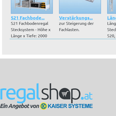
S21 Fachbode...
Verstärkungs...
Län
S21 Fachbodenregal
zur Steigerung der
Läng
Stecksystem - Höhe x
Fachlasten.
Stec
Länge x Tiefe: 2000
S20,
mm x 20...
beids