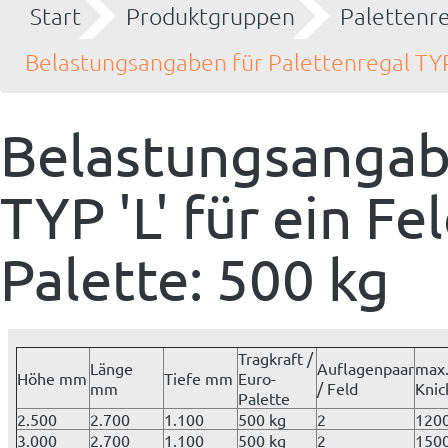
Start
Produktgruppen
Palettenr
Belastungsangaben für Palettenregal TYP '
Belastungsangabe
TYP 'L' für ein Fe
Palette: 500 kg
Tragkraft /
Länge
Auflagenpaar
max
Höhe mm
Tiefe mm
Euro-
mm
/ Feld
Knic
Palette
2.500
2.700
1.100
500 kg
2
120
3.000
2.700
1.100
500 kg
2
150