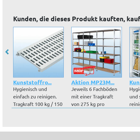
Übereckbauweise
Übereckbauweise
Über
ohne eine...
ohne eine...
ohne
Kunden, die dieses Produkt kauften, kau
Kunststoffro...
Aktion MP23M...
Kuns
Hygienisch und
Jeweils 6 Fachböden
Hygi
einfach zu reinigen.
mit einer Tragkraft
und 
Tragkraft 100 kg / 150
von 275 kg pro
rein
kg. Daue...
Boden. Stehe...
100 k