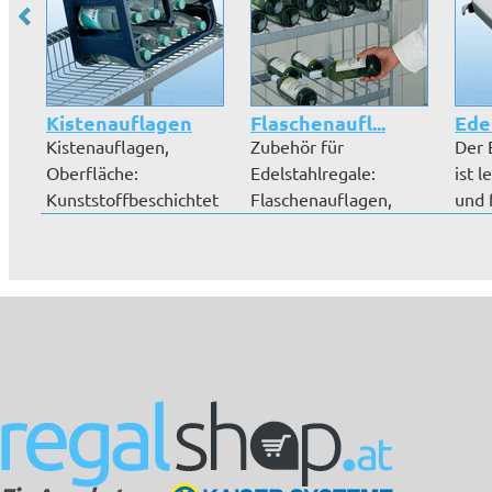
Kistenauflagen
Flaschenaufl...
Ede
Kistenauflagen,
Zubehör für
Der 
Oberfläche:
Edelstahlregale:
ist 
Kunststoffbeschichtet
Flaschenauflagen,
und 
silbergrau. Länge...
kunststoffbeschicht...
Daue