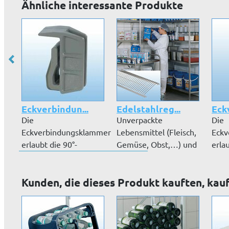
Ähnliche interessante Produkte
Eckverbindun...
Edelstahlreg...
Eck
Die
Unverpackte
Die
Eckverbindungsklammer
Lebensmittel (Fleisch,
Eckv
erlaubt die 90°-
Gemüse, Obst,…) und
erla
Übereckbauweise
sensible War...
Über
ohne eine...
ohne
Kunden, die dieses Produkt kauften, kau