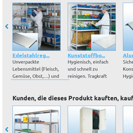
Edelstahlreg...
Kunststoffbo...
Alu
Unverpackte
Hygienisch, einfach
Sich
Lebensmittel (Fleisch,
und schnell zu
Kons
Gemüse, Obst,…) und
reinigen. Tragkraft
Hygi
sensible War...
100 kg / 150...
einfa
Kunden, die dieses Produkt kauften, kau