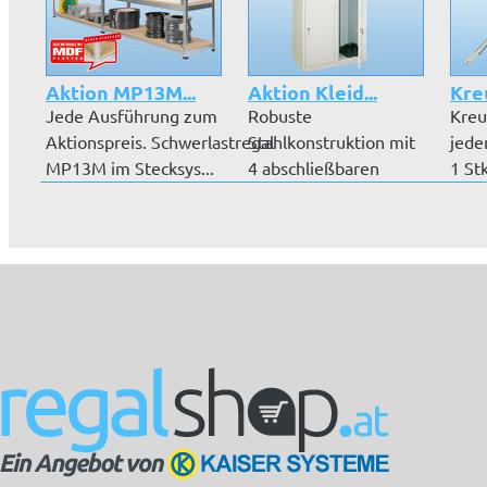
Aktion MP13M...
Aktion Kleid...
Kre
Jede Ausführung zum
Robuste
Kreu
Aktionspreis. Schwerlastregal
Stahlkonstruktion mit
jede
MP13M im Stecksys...
4 abschließbaren
1 St
Türen. Hochwertige
extra
P...