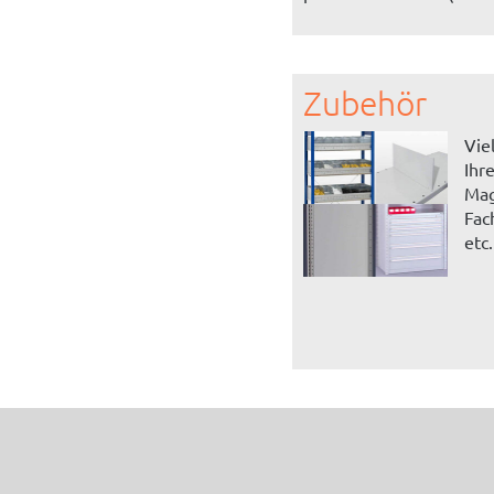
Zubehör
Vie
Ihr
Mag
Fac
etc.