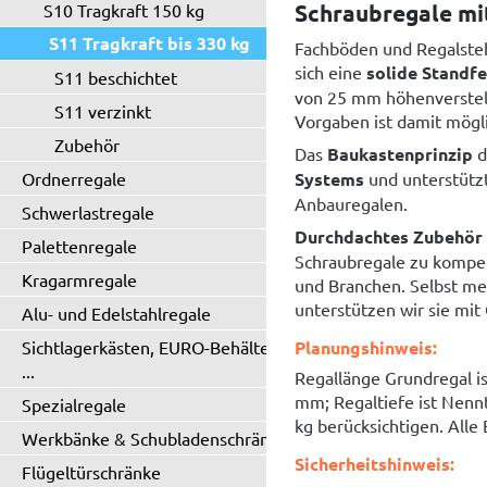
Schraubregale mit
S10 Tragkraft 150 kg
S11 Tragkraft bis 330 kg
Fachböden und Regalsteh
sich eine
solide Standfe
S11 beschichtet
von 25 mm höhenverstell
S11 verzinkt
Vorgaben ist damit mögli
Zubehör
Das
Baukastenprinzip
d
Ordnerregale
Systems
und unterstütz
Anbauregalen.
Schwerlastregale
Durchdachtes Zubehör
Palettenregale
Schraubregale zu kompet
Kragarmregale
und Branchen. Selbst me
unterstützen wir sie mi
Alu- und Edelstahlregale
Sichtlagerkästen, EURO-Behälter
Planungshinweis:
...
Regallänge Grundregal i
mm; Regaltiefe ist Nenn
Spezialregale
kg berücksichtigen. Alle
Werkbänke & Schubladenschränke
Sicherheitshinweis:
Flügeltürschränke