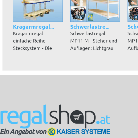
Kragarmregal...
Schwerlastre...
Schw
Kragarmregal
Schwerlastregal
Schw
einfache Reihe -
MP11 M - Steher und
MP13
Stecksystem - Die
Auflagen: Lichtgrau
Aufl
Kragarmregale sind...
(RAL 7035)...
Aufl