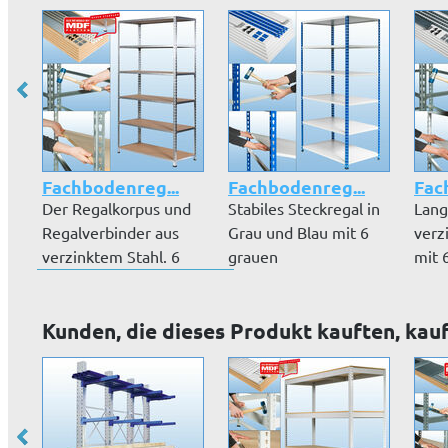
Fachbodenreg...
Fachbodenreg...
Fac
Der Regalkorpus und
Stabiles Steckregal in
Lang
Regalverbinder aus
Grau und Blau mit 6
verz
verzinktem Stahl. 6
grauen
mit 
MDF-Plat...
Dekorfachböden. T...
Deko
Kunden, die dieses Produkt kauften, kau