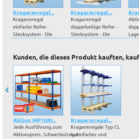
Kragarmregal...
Kragarmregal...
Kra
Kragarmregal
Kragarmregal
Akti
einfache Reihe -
doppelseitige Reihe -
dopp
Stecksystem - Die
Stecksystem - Die
Lage
Kragarmregale sind...
Kragarmregale...
Stabe
Kunden, die dieses Produkt kauften, kau
Aktion MP10M...
Kragarmregal...
Jede Ausführung zum
Kragarmregale Typ CL
Aktionspreis. Schwerlastregal
in einfacher und