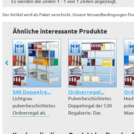
Es werden die Zeilen 1 - 1 von 1 Zeilen angezeigt.
Der Artikel wird
als Paket
verschickt. Unsere Versandbedingungen fin
Ähnliche interessante Produkte
S40 Doppelre...
Ordnerregal...
Ord
Lichtgrau
Pulverbeschichtetes
Hoch
pulverbeschichtetes
Doppelregal der S30
pulv
Ordnerregal als
Regalserie. Das
Wand
Doppelregal. Platz
Ordnerregal...
Lich
fü...
S...