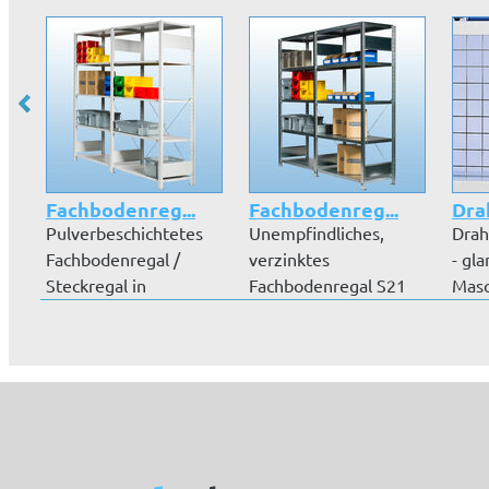
Fachbodenreg...
Fachbodenreg...
Drah
Pulverbeschichtetes
Unempfindliches,
Drah
Fachbodenregal /
verzinktes
- gl
Steckregal in
Fachbodenregal S21
Masc
Lichtgrau (RAL 7...
im Stecksystem mit
mm, 
5...