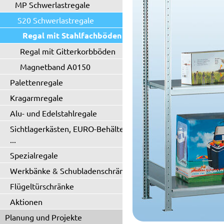
MP Schwerlastregale
S20 Schwerlastregale
Regal mit Stahlfachböden
Regal mit Gitterkorbböden
Magnetband A0150
Palettenregale
Kragarmregale
Alu- und Edelstahlregale
Sichtlagerkästen, EURO-Behälter
...
Spezialregale
Werkbänke & Schubladenschränke
Flügeltürschränke
Aktionen
Planung und Projekte