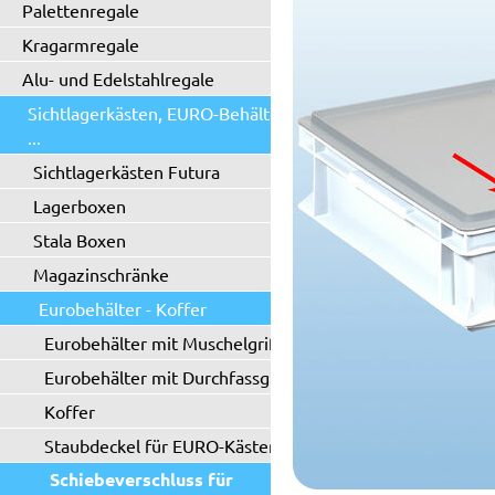
Palettenregale
Kragarmregale
Alu- und Edelstahlregale
Sichtlagerkästen, EURO-Behälter
...
Sichtlagerkästen Futura
Lagerboxen
Stala Boxen
Magazinschränke
Eurobehälter - Koffer
Eurobehälter mit Muschelgriff
Eurobehälter mit Durchfassgriff
Koffer
Staubdeckel für EURO-Kästen
Schiebeverschluss für