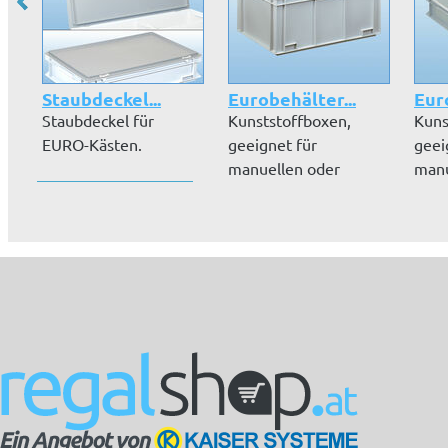
Staubdeckel...
Eurobehälter...
Eur
Staubdeckel für
Kunststoffboxen,
Kuns
EURO-Kästen.
geeignet für
geei
manuellen oder
manu
automatisierten
auto
Transp...
Trans