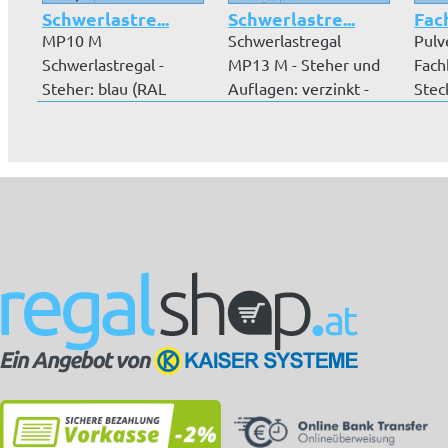
Schwerlastre...
Schwerlastre...
Fac
MP10 M
Schwerlastregal
Pulv
Schwerlastregal -
MP13 M - Steher und
Fach
Steher: blau (RAL
Auflagen: verzinkt -
Stec
5019) – Auflagen:
Auflageböd...
Licht
orange...