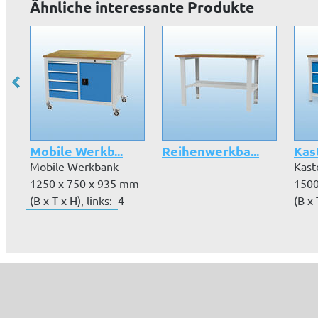
Ähnliche interessante Produkte
Mobile Werkb...
Reihenwerkba...
Kas
Mobile Werkbank
Kas
1250 x 750 x 935 mm
1500
(B x T x H), links: 4
(B x 
Schublad...
750 