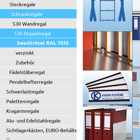
Steckregale
Schraubregale
S30 Wandregal
S30 Doppelregal
beschichtet RAL 7035
verzinkt
Zubehör
Fädelstäberegal
Pendelhefterregale
Schwerlastregale
Palettenregale
Kragarmregale
Alu- und Edelstahlregale
Sichtlagerkästen, EURO-Behälter
...