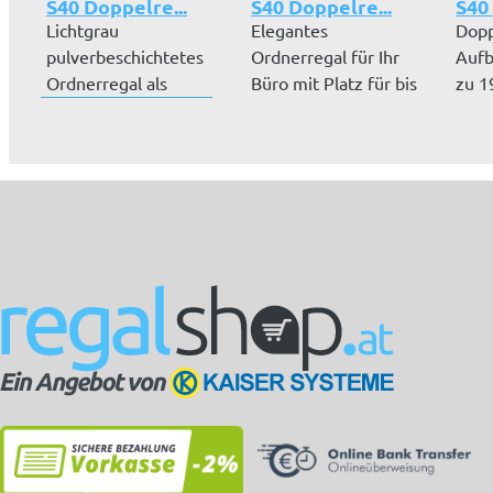
S40 Doppelre...
S40 Doppelre...
S40
Lichtgrau
Elegantes
Dopp
pulverbeschichtetes
Ordnerregal für Ihr
Aufb
Ordnerregal als
Büro mit Platz für bis
zu 1
Doppelregal. Platz
zu 192 Aktenor...
Korp
fü...