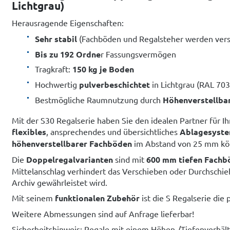
Lichtgrau)
Herausragende Eigenschaften:
Sehr stabil
(Fachböden und Regalsteher werden vers
Bis zu 192 Ordne
r Fassungsvermögen
Tragkraft:
150 kg je Boden
Hochwertig
pulverbeschichtet
in Lichtgrau (RAL 703
Bestmögliche Raumnutzung durch
Höhenverstellba
Mit der S30 Regalserie haben Sie den idealen Partner für Ih
flexibles
, ansprechendes und übersichtliches
Ablagesyst
höhenverstellbarer Fachböden
im Abstand von 25 mm kön
Die
Doppelregalvarianten
sind mit
600 mm tiefen Fachb
Mittelanschlag verhindert das Verschieben oder Durchschi
Archiv gewährleistet wird.
Mit seinem
funktionalen Zubehör
ist die S Regalserie die
Weitere Abmessungen sind auf Anfrage lieferbar!
Sicherheitshinweis: Regale mit einem Höhen-/Tiefenverhäl