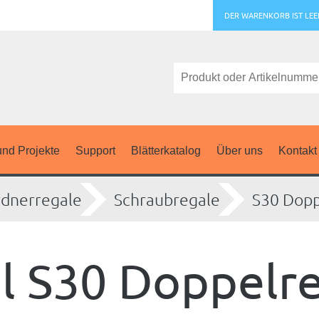
DER WARENKORB IST LEE
nd Projekte
Support
Blätterkatalog
Über uns
Kontakt
dnerregale
Schraubregale
S30 Dopp
 S30 Doppelre