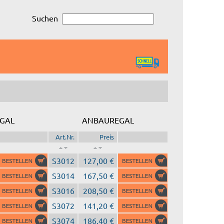
Suchen
GAL
ANBAUREGAL
Art.Nr.
Preis
S3012
127,00 €
S3014
167,50 €
S3016
208,50 €
S3072
141,20 €
S3074
186,40 €