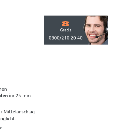
Gratis
0800/210 20 40
chen
öden
im 25-mm-
er Mittelanschlag
öglicht.
te