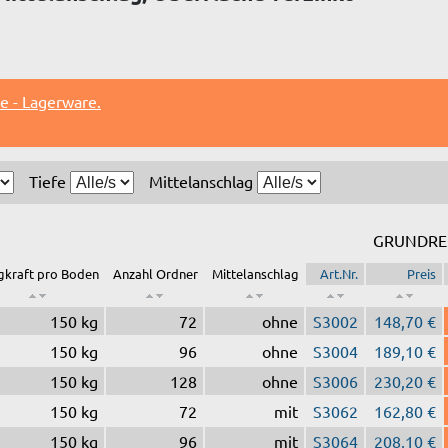
e - Lagerware.
Tiefe
Mittelanschlag
GRUNDRE
gkraft pro Boden
Anzahl Ordner
Mittelanschlag
Art.Nr.
Preis
150 kg
72
ohne
S3002
148,70 €
150 kg
96
ohne
S3004
189,10 €
150 kg
128
ohne
S3006
230,20 €
150 kg
72
mit
S3062
162,80 €
150 kg
96
mit
S3064
208,10 €