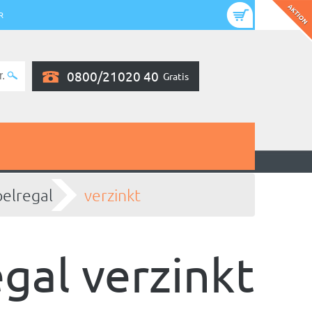
R
0800/21020 40
Gratis
elregal
verzinkt
gal verzinkt