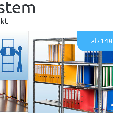
ystem
kt
ab 148