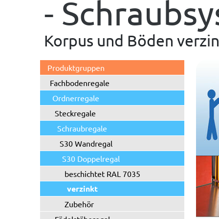
- Schraubs
Korpus und Böden verzin
Produktgruppen
Fachbodenregale
Ordnerregale
Steckregale
Schraubregale
S30 Wandregal
S30 Doppelregal
beschichtet RAL 7035
verzinkt
Zubehör