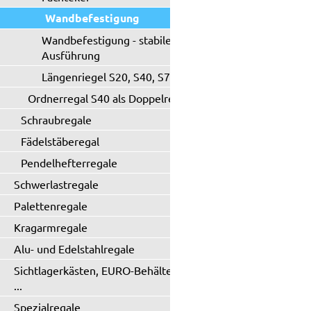
Wandbefestigung
Wandbefestigung - stabile
Ausführung
Längenriegel S20, S40, S71
Ordnerregal S40 als Doppelregal
Schraubregale
Fädelstäberegal
Pendelhefterregale
Schwerlastregale
Palettenregale
Kragarmregale
Alu- und Edelstahlregale
Sichtlagerkästen, EURO-Behälter
...
Spezialregale