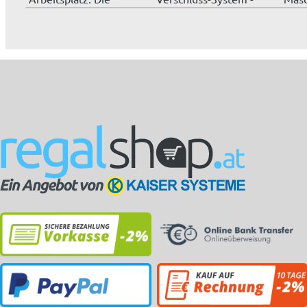
Schubladenblöcke...
Drehgriff, 3-Pu...
mm, 