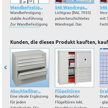
Wandbefestig...
S40 Wandrega...
S40
Wandbefestigung -
Lichtgrau (RAL 7035)
Verz
stabile Ausführung
pulverbeschichtetes
mit 5
Zur Wandbefestigung
Wandregal. Das
Fach
ab einem H...
Ordnerregal...
Wand
Kunden, die dieses Produkt kauften, kau
Abschließbar...
Flügeltüren
Drah
Eine ideale Ergänzung
Regalzubehör:
Drah
für jeden
Flügeltüren inkl.
- gl
Arbeitsplatz. Die
Verschluss-System -
Masc