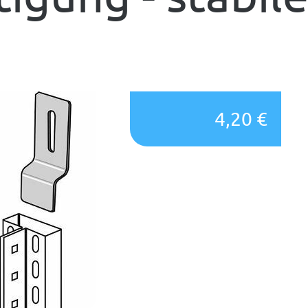
g
4,20 €