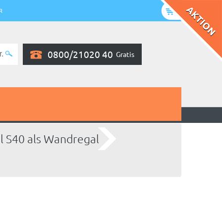
R
0800/21020 40
Gratis
l S40 als Wandregal
e