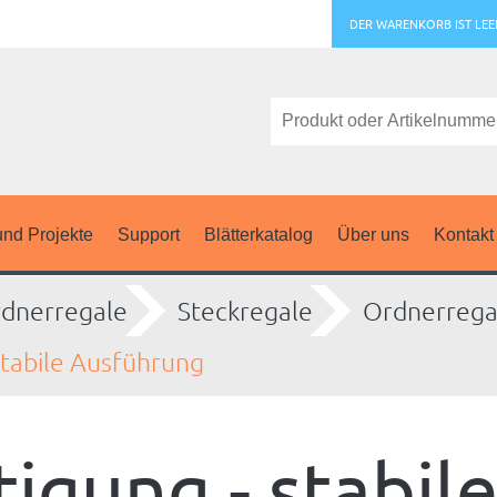
DER WARENKORB IST LEE
nd Projekte
Support
Blätterkatalog
Über uns
Kontakt
dnerregale
Steckregale
Ordnerrega
tabile Ausführung
gung - stabil