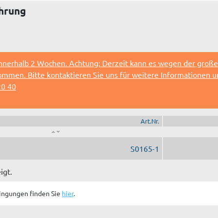
ührung
innerhalb 2 Wochen. Achtung: Derzeit kann es wegen der groß
ommen. Bitte kontaktieren Sie uns für weitere Informationen 
20 40
Art.Nr.
S0165-1
igt.
ingungen finden Sie
hier
.