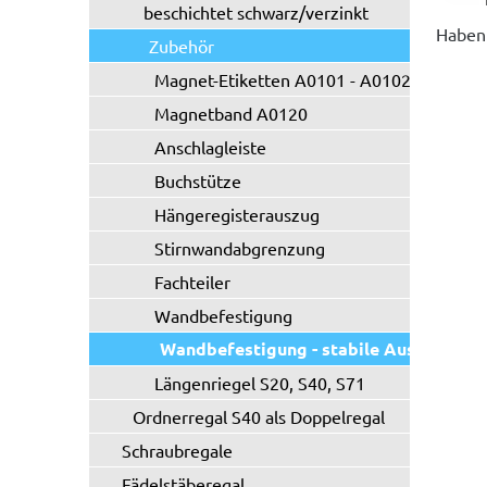
beschichtet schwarz/verzinkt
Haben 
Zubehör
Magnet-Etiketten A0101 - A0102
Magnetband A0120
Anschlagleiste
Buchstütze
Hängeregisterauszug
Stirnwandabgrenzung
Fachteiler
Wandbefestigung
Wandbefestigung - stabile Ausführung
Längenriegel S20, S40, S71
Ordnerregal S40 als Doppelregal
Schraubregale
Fädelstäberegal