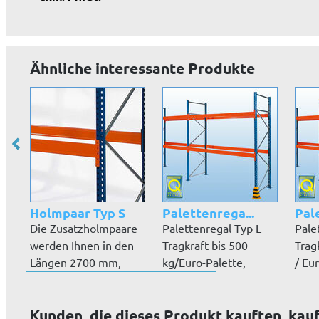
Ähnliche interessante Produkte
Holmpaar Typ S
Palettenrega...
Pal
Die Zusatzholmpaare
Palettenregal Typ L
Pale
werden Ihnen in den
Tragkraft bis 500
Trag
Längen 2700 mm,
kg/Euro-Palette,
/ Eu
1825 mm und...
Regale werde...
we...
Kunden, die dieses Produkt kauften, kau