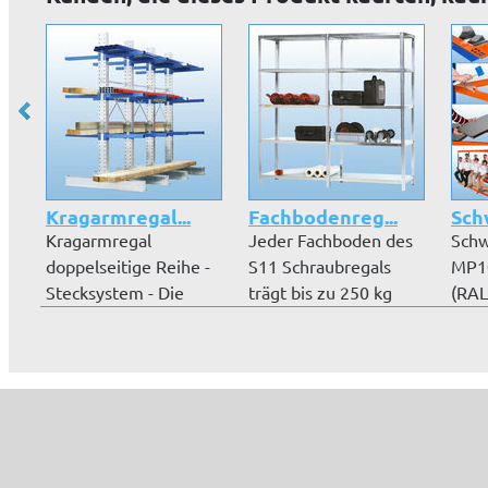
Kragarmregal...
Fachbodenreg...
Schw
Kragarmregal
Jeder Fachboden des
Schw
doppelseitige Reihe -
S11 Schraubregals
MP10
Stecksystem - Die
trägt bis zu 250 kg
(RAL
Kragarmregale...
bzw. bis...
Oran