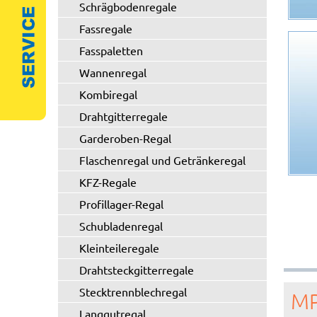
Schrägbodenregale
Fassregale
Fasspaletten
Wannenregal
Kombiregal
Drahtgitterregale
Garderoben-Regal
Flaschenregal und Getränkeregal
KFZ-Regale
Profillager-Regal
Schubladenregal
Kleinteileregale
Drahtsteckgitterregale
Stecktrennblechregal
MP
Langgutregal