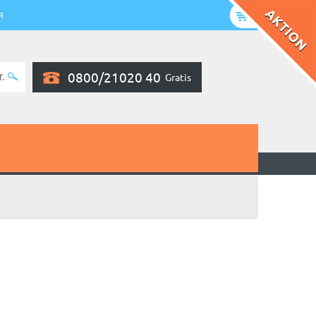
R
0800/21020 40
Gratis