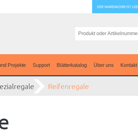
DER WARENKORB IST LEE
nd Projekte
Support
Blätterkatalog
Über uns
Kontakt
ezialregale
Reifenregale
e