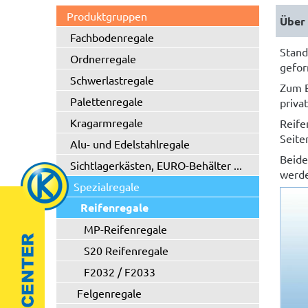
Produktgruppen
Über 
Fachbodenregale
Stand
Ordnerregale
gefor
Schwerlastregale
Zum E
Palettenregale
priva
Kragarmregale
Reife
Seite
Alu- und Edelstahlregale
Beide
Sichtlagerkästen, EURO-Behälter ...
werd
Spezialregale
Reifenregale
MP-Reifenregale
S20 Reifenregale
F2032 / F2033
Felgenregale