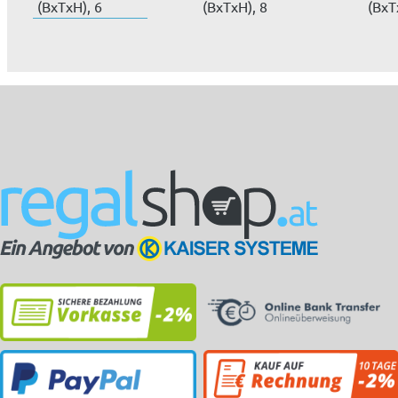
(BxTxH), 6
(BxTxH), 8
(BxT
Schubladen (1x 75
Schubladen (2x 50
Schu
mm,...
mm,...
mm,.