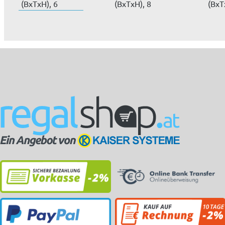
(BxTxH), 6
(BxTxH), 8
(BxT
Schubladen (1x 75
Schubladen (2x 50
Schu
mm,...
mm,...
mm,.