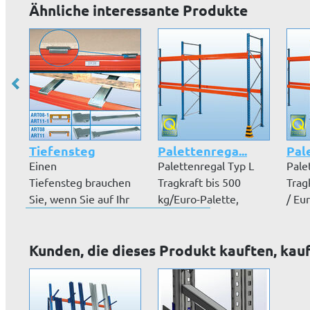
Ähnliche interessante Produkte
Tiefensteg
Palettenrega...
Pal
Einen
Palettenregal Typ L
Pale
Tiefensteg brauchen
Tragkraft bis 500
Trag
Sie, wenn Sie auf Ihr
kg/Euro-Palette,
/ Eu
Palettenregal eine...
Regale werde...
we...
Kunden, die dieses Produkt kauften, kau