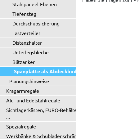
Stahlpaneel-Ebenen
Tiefensteg
Durchschubsicherung
Lastverteiler
Distanzhalter
Unterlegsbleche
Blitzanker
Spanplatte als Abdeckboden
Planungshinweise
Kragarmregale
Alu- und Edelstahlregale
Sichtlagerkästen, EURO-Behälter
...
Spezialregale
Werkbänke & Schubladenschränke