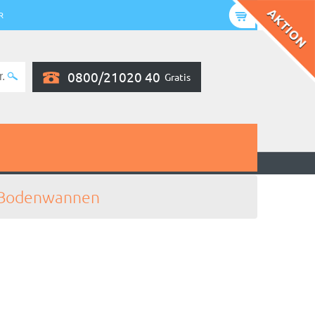
R
0800/21020 40
Gratis
Bodenwannen