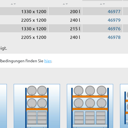
1330 x 1200
200 l
46977
2205 x 1200
240 l
46979
1330 x 1200
215 l
46976
2205 x 1200
240 l
46978
igt.
dbedingungen finden Sie
hier
.