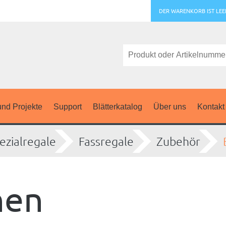
DER WARENKORB IST LEE
nd Projekte
Support
Blätterkatalog
Über uns
Kontakt
ezialregale
Fassregale
Zubehör
nen