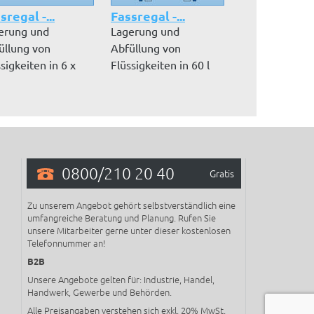
sregal -...
Fassregal -...
Fassregal -..
erung und
Lagerung und
Lagerung und
üllung von
Abfüllung von
Abfüllung von
sigkeiten in 6 x
Flüssigkeiten in 60 l
Flüssigkeiten i
l Fässern, lieg...
Fässern, Lagerordn...
Fässern, Lagero
0800/210 20 40
Gratis
Zu unserem Angebot gehört selbstverständlich eine
umfangreiche Beratung und Planung. Rufen Sie
unsere Mitarbeiter gerne unter dieser kostenlosen
Telefonnummer an!
B2B
Unsere Angebote gelten für: Industrie, Handel,
Handwerk, Gewerbe und Behörden.
Alle Preisangaben verstehen sich exkl. 20% MwSt.