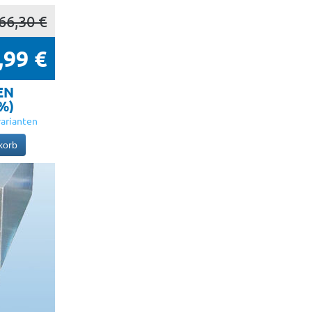
66,30 €
,99 €
EN
5%)
arianten
korb