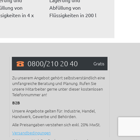
üllung von
Abfüllung von
können Sie Fä
sigkeiten in 4 x
Flüssigkeiten in 200 l
sicher abstelle
l Fässern, lieg...
Fässern, Lagerord...
den Fässern...
0800/210 20 40
Gratis
Zu unserem Angebot gehört selbstverständlich eine
umfangreiche Beratung und Planung. Rufen Sie
unsere Mitarbeiter gerne unter dieser kostenlosen
Telefonnummer an!
B2B
Unsere Angebote gelten für: Industrie, Handel,
Handwerk, Gewerbe und Behörden.
Alle Preisangaben verstehen sich exkl. 20% MwSt.
Versandbedingungen