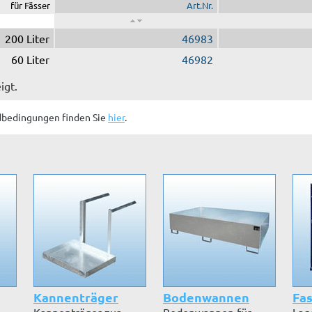
für Fässer
Art.Nr.
200 Liter
46983
60 Liter
46982
igt.
dbedingungen finden Sie
hier
.
Kannenträger
Bodenwannen
Fas
Kannenträger zur
Bodenwannen für
Lag