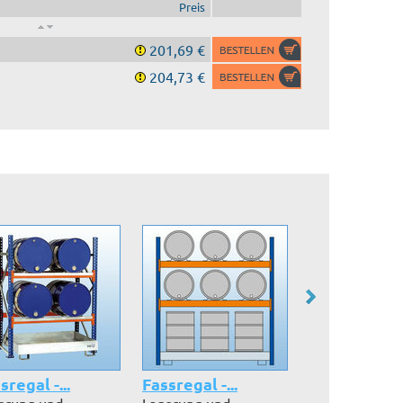
Preis
201,69 €
204,73 €
sregal -...
Fassregal -...
Fasspalett
erung und
Lagerung und
Auf Fasspalet