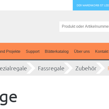
DER WARENKORB IST LEE
nd Projekte
Support
Blätterkatalog
Über uns
Kontakt
ezialregale
Fassregale
Zubehör
age