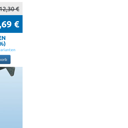
12,30 €
,69 €
EN
5%)
arianten
korb